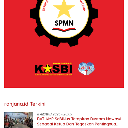
ranjana.id Terkini
8 Agustus 2026 - 20:09
RAT KMP SeBINus Tetapkan Rustam Nawawi
Sebagai Ketua Dan Tegaskan Pentingnya