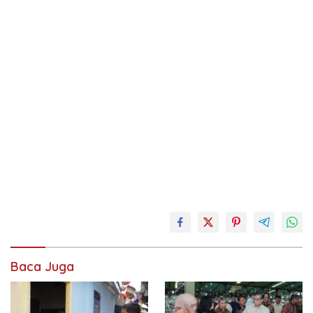
anak
banten
digital
Baca Juga
gadget
gawai