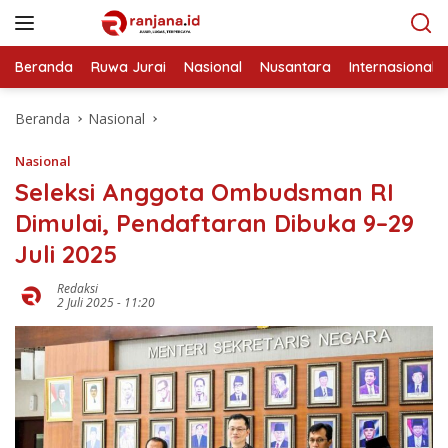
Langsung
ke
konten
Beranda
Ruwa Jurai
Nasional
Nusantara
Internasional
Beranda
Nasional
Nasional
Seleksi Anggota Ombudsman RI
Dimulai, Pendaftaran Dibuka 9–29
Juli 2025
Redaksi
2 Juli 2025 - 11:20