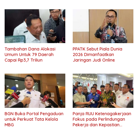
Tambahan Dana Alokasi
PPATK Sebut Piala Dunia
Umum Untuk 79 Daerah
2026 Dimanfaatkan
Capai Rp3,7 Triliun
Jaringan Judi Online
BGN Buka Portal Pengaduan
Panja RUU Ketenagakerjaan
untuk Perkuat Tata Kelola
Fokus pada Perlindungan
MBG
Pekerja dan Kepastian
Usaha