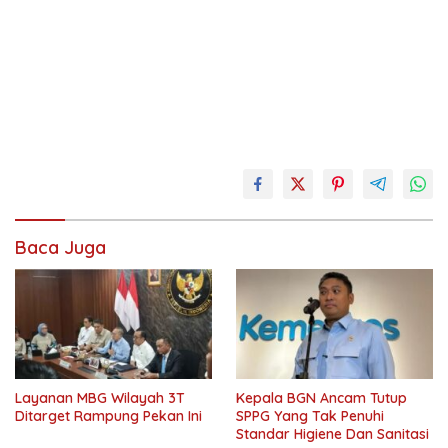
anggota
juli
ombudsman
Baca Juga
pelayanan
publik
seleksi
setneg
Layanan MBG Wilayah 3T
Kepala BGN Ancam Tutup
Ditarget Rampung Pekan Ini
SPPG Yang Tak Penuhi
Standar Higiene Dan Sanitasi