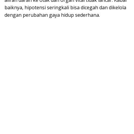
aliran darah ke otak dan organ vital tidak lancar. Kabar
baiknya, hipotensi seringkali bisa dicegah dan dikelola
dengan perubahan gaya hidup sederhana.