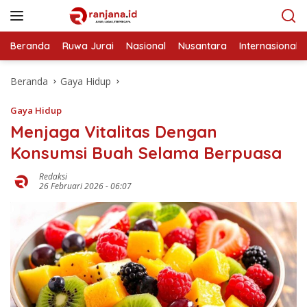
Langsung
ke
konten
Beranda
Ruwa Jurai
Nasional
Nusantara
Internasional
Beranda
Gaya Hidup
Gaya Hidup
Menjaga Vitalitas Dengan
Konsumsi Buah Selama Berpuasa
Redaksi
26 Februari 2026 - 06:07