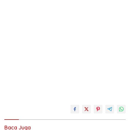
buah
buka
camilan
Baca Juga