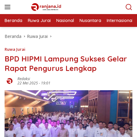
Langsung
ke
konten
Beranda
Ruwa Jurai
Nasional
Nusantara
Internasional
Beranda
Ruwa Jurai
Ruwa Jurai
BPD HIPMI Lampung Sukses Gelar
Rapat Pengurus Lengkap
Redaksi
22 Mei 2025 - 19:01