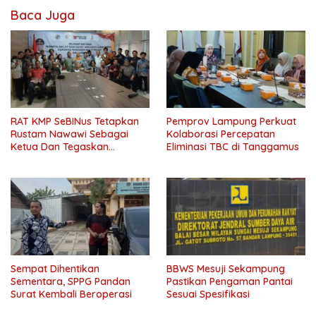
ekonomi
Baca Juga
hipmi
investor
pengusaha
rapat
RAT KMP SeBINus Tetapkan
Pemprov Lampung Perkuat
Rustam Nawawi Sebagai
Kolaborasi Percepatan
Ketua Dan Tegaskan
Eliminasi TBC di Tanggamus
Pentingnya Ekonomi
Kerakyatan
Sempat Dihentikan
BBWS Mesuji Sekampung
Sementara, SPPG Pandan
Pastikan Pengaman Pantai
Surat Kembali Beroperasi
Sesuai Spesifikasi