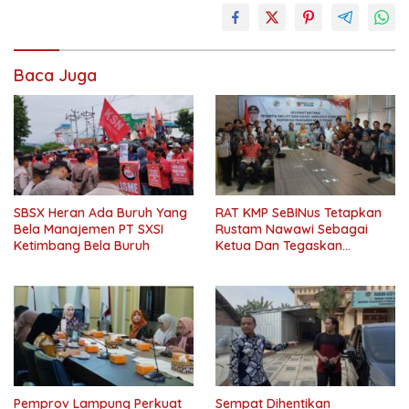
harlah
knpi
Baca Juga
pemuda
sarasehan
SBSX Heran Ada Buruh Yang
RAT KMP SeBINus Tetapkan
Bela Manajemen PT SXSI
Rustam Nawawi Sebagai
Ketimbang Bela Buruh
Ketua Dan Tegaskan
Pentingnya Ekonomi
Kerakyatan
Pemprov Lampung Perkuat
Sempat Dihentikan