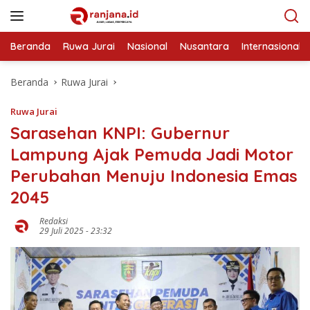
Langsung
ke
konten
Beranda
Ruwa Jurai
Nasional
Nusantara
Internasional
Beranda
Ruwa Jurai
Ruwa Jurai
Sarasehan KNPI: Gubernur
Lampung Ajak Pemuda Jadi Motor
Perubahan Menuju Indonesia Emas
2045
Redaksi
29 Juli 2025 - 23:32