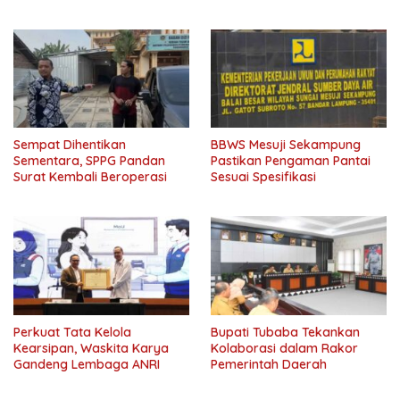
Pentingnya Ekonomi
Kerakyatan
Sempat Dihentikan
BBWS Mesuji Sekampung
Sementara, SPPG Pandan
Pastikan Pengaman Pantai
Surat Kembali Beroperasi
Sesuai Spesifikasi
Perkuat Tata Kelola
Bupati Tubaba Tekankan
Kearsipan, Waskita Karya
Kolaborasi dalam Rakor
Gandeng Lembaga ANRI
Pemerintah Daerah