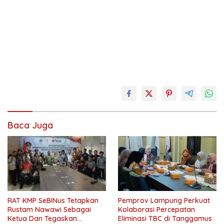
bandar
lampung
korsleting
Baca Juga
Mobil
suv
tanjung
senang
terbakar
RAT KMP SeBINus Tetapkan
Pemprov Lampung Perkuat
Rustam Nawawi Sebagai
Kolaborasi Percepatan
Ketua Dan Tegaskan
Eliminasi TBC di Tanggamus