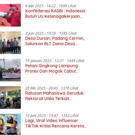
6 Mei 2025 - 14:22
1699 Lihat
Konfederasi KASBI : Indonesia
Butuh UU Ketenagakerjaan
Baru Yang Lindungi Kaum
Buruh
2 Juni 2025 - 10:50
1585 Lihat
Desa Durian, Padang Cermin,
Salurkan BLT Dana Desa
Triwulan II
10 Januari 2025 - 12:31
1489 Lihat
Petani Singkong Lampung
Protes Dan Mogok Cabut
Singkong
28 Mei 2025 - 20:45
1370 Lihat
Ratusan Mahasiswa Geruduk
Rektorat Unila Terkait
Meninggalnya Pratama Wijaya
10 Juni 2025 - 19:47
1352 Lihat
Lagi, Viral Video Influencer
TikTok Kritisi Rencana Kereta
Gantung Bandar Lampung