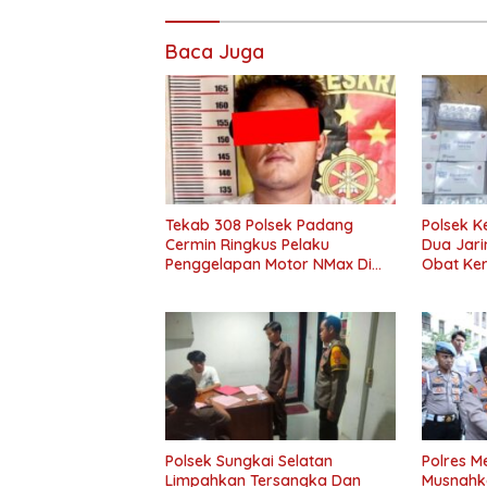
marga
kaya
Baca Juga
narkoba
pringsewu
residivis
sabu
Tekab 308 Polsek Padang
Polsek 
Cermin Ringkus Pelaku
Dua Jar
Penggelapan Motor NMax Di
Obat Ker
Bandar Lampung
Pil, 1,1 
Etomida
Polsek Sungkai Selatan
Polres M
Limpahkan Tersangka Dan
Musnahk