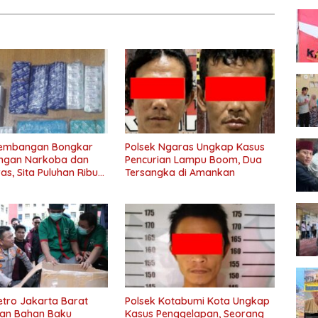
Kembangan Bongkar
Polsek Ngaras Ungkap Kasus
ingan Narkoba dan
Pencurian Lampu Boom, Dua
as, Sita Puluhan Ribu
Tersangka di Amankan
Kg Sabu hingga Vape
te
etro Jakarta Barat
Polsek Kotabumi Kota Ungkap
an Bahan Baku
Kasus Penggelapan, Seorang