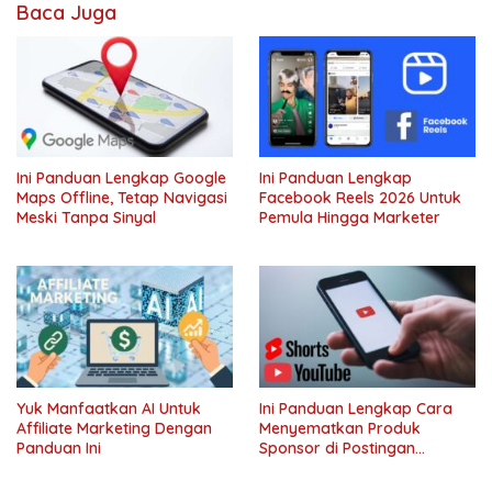
ponsel
Baca Juga
smartphone
x8
pro
x8
pro
max
Ini Panduan Lengkap Google
Ini Panduan Lengkap
Maps Offline, Tetap Navigasi
Facebook Reels 2026 Untuk
xiaomi
Meski Tanpa Sinyal
Pemula Hingga Marketer
Yuk Manfaatkan AI Untuk
Ini Panduan Lengkap Cara
Affiliate Marketing Dengan
Menyematkan Produk
Panduan Ini
Sponsor di Postingan
YouTube Shorts